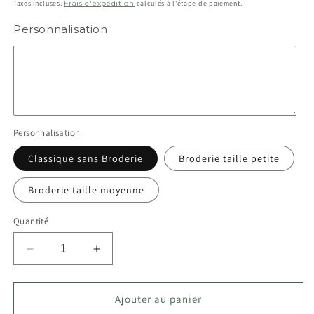
habituel
Taxes incluses.
Frais d'expédition
calculés à l'étape de paiement.
Personnalisation
Personnalisation
Classique sans Broderie
Broderie taille petite
Broderie taille moyenne
Quantité
Réduire
Augmenter
la
la
quantité
quantité
de
de
Ajouter au panier
Coussin
Coussin