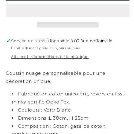
décoratif
décoratif
nuage
nuage
☁️
☁️
Service de retrait disponible à
83 Rue de Joinville
Habituellement prête en 5 jours ou plus
Afficher les informations de la boutique
Coussin nuage personnalisable pour une
décoration unique.
Fabriqué en coton unicolore, revers en tissu
minky certifie Oeko Tex.
Couleurs : Vert/ Blanc.
Dimensions :L 38cm, H 25cm
Composition : Coton, gaze de coton,